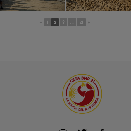
◄
1
2
3
...
21
►