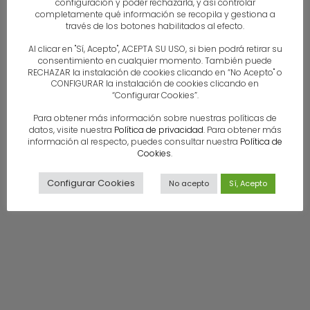
configuración y poder rechazarla, y así controlar
completamente qué información se recopila y gestiona a
3009, Murcia
través de los botones habilitados al efecto.
Al clicar en "Sí, Acepto", ACEPTA SU USO, si bien podrá retirar su
info@cesaplaya2021.es
consentimiento en cualquier momento. También puede
RECHAZAR la instalación de cookies clicando en “No Acepto" o
CONFIGURAR la instalación de cookies clicando en
Política de Cookies
“Configurar Cookies”.
Política de Privacidad
Para obtener más información sobre nuestras políticas de
Aviso Legal
datos, visite nuestra
Política de privacidad
. Para obtener más
información al respecto, puedes consultar nuestra
Política de
Cookies
.
Configurar Cookies
No acepto
Sí, Acepto