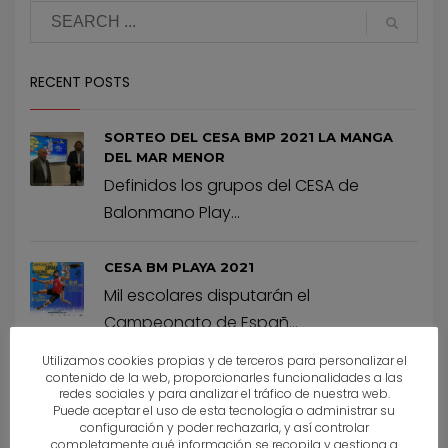
RECENT POSTS
SORTEO DEL CESA BMP 2021 LA MANGA
DEL MAR MENOR
Definidos los grupos del CESA de
Balonmano Play...
CESA BM PLAYA 2021
Mil escolares disputarán el
Campeonato de Españ...
Utilizamos cookies propias y de terceros para personalizar el
ARCHIVES
contenido de la web, proporcionarles funcionalidades a las
redes sociales y para analizar el tráfico de nuestra web.
Puede aceptar el uso de esta tecnología o administrar su
configuración y poder rechazarla, y así controlar
agosto 2021
completamente qué información se recopila y gestiona a